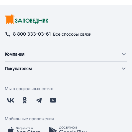
8 800 333-03-61
Все способы связи
Компания
О компании
Покупателям
Новости
Доставка
Фонд "Счастье в дом"
Оплата
Поставщикам
Мы в социальных сетях
Возврат
Арендодателям
Бонусная программа
Заводчикам
Магазины
Контакты
Скидки и акции
Обратная связь
Мобильные приложения
Бренды