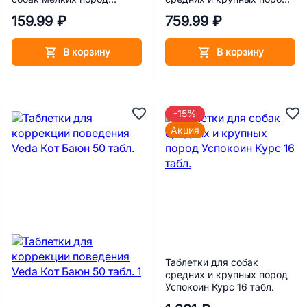
Apicenna Габитабс 50 мг 2
Apicenna Габитабс 200 мг
159.99 ₽
759.99 ₽
табл
10 табл
В корзину
В корзину
-15%
Акция
Таблетки для собак
средних и крупных пород
Успокоин Курс 16 табл.