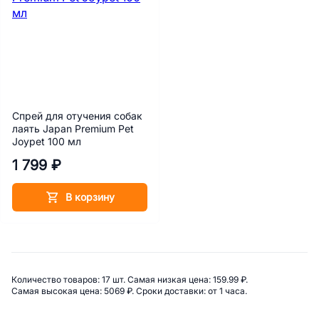
Спрей для отучения собак
лаять Japan Premium Pet
Joypet 100 мл
1 799 ₽
В корзину
Сводная информация по катего
Количество товаров: 
17 шт. 
Самая низкая цена: 
159.99 ₽. 
Самая высокая цена: 
5069 ₽. 
Сроки доставки: 
от 1 часа. 