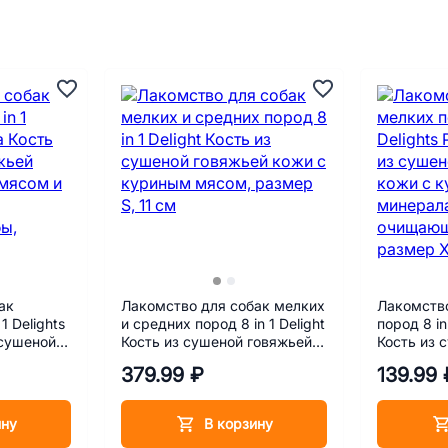
ак
Лакомство для собак мелких
Лакомство
1 Delights
и средних пород 8 in 1 Delight
пород 8 in
 сушеной
Кость из сушеной говяжьей
Кость из 
уриным
кожи с куриным мясом,
кожи с к
379.99 ₽
139.99 
ми,
размер S, 11 см
минерала
 размер
зубы, раз
ину
В корзину