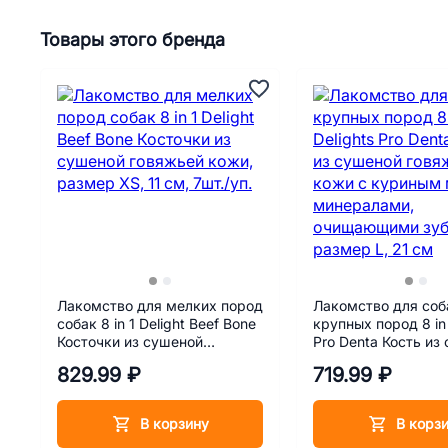
Товары этого бренда
Лакомство для мелких пород
Лакомство для соб
собак 8 in 1 Delight Beef Bone
крупных пород 8 in 
Косточки из сушеной
Pro Denta Кость из
говяжьей кожи, размер XS,
говяжьей кожи с к
829.99 ₽
719.99 ₽
11 см, 7шт./уп.
мясом и минерала
очищающими зубы,
L, 21 см
В корзину
В корз