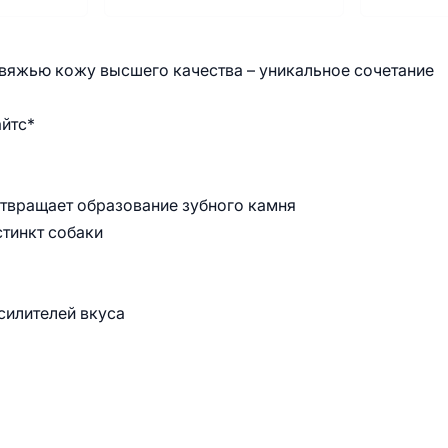
овяжью кожу высшего качества – уникальное сочетание
айтс*
отвращает образование зубного камня
тинкт собаки
силителей вкуса