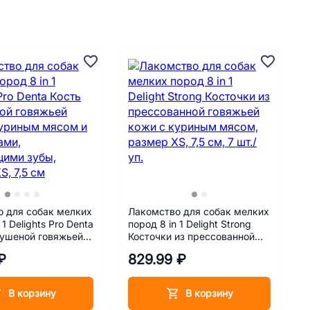
 для собак мелких
Лакомство для собак мелких
 1 Delights Pro Denta
пород 8 in 1 Delight Strong
сушеной говяжьей
Косточки из прессованной
уриным мясом и
говяжьей кожи с куриным
₽
829.99 ₽
ми, очищающими
мясом, размер XS, 7,5 см, 7
мер XS, 7,5 см
шт./уп.
В корзину
В корзину