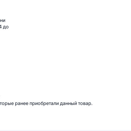
зни
4 до
.
оторые ранее приобретали данный товар.