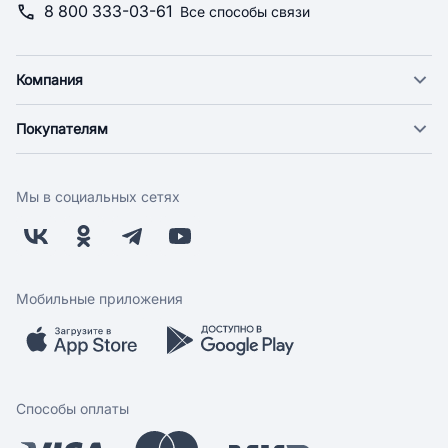
8 800 333-03-61
Все способы связи
Компания
О компании
Покупателям
Новости
Доставка
Фонд "Счастье в дом"
Оплата
Поставщикам
Мы в социальных сетях
Возврат
Арендодателям
Бонусная программа
Заводчикам
Магазины
Контакты
Скидки и акции
Обратная связь
Мобильные приложения
Бренды
Мобильное приложение
Вопрос-ответ
Способы оплаты