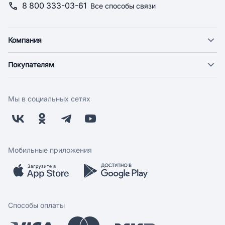
8 800 333-03-61
Все способы связи
Компания
О компании
Покупателям
Новости
Доставка
Фонд "Счастье в дом"
Оплата
Поставщикам
Мы в социальных сетях
Возврат
Арендодателям
Бонусная программа
Заводчикам
Магазины
Контакты
Скидки и акции
Обратная связь
Мобильные приложения
Бренды
Мобильное приложение
Вопрос-ответ
Способы оплаты