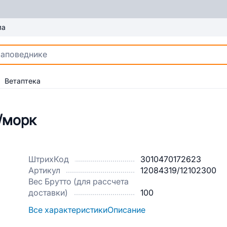
ма
Ветаптека
/морк
ШтрихКод
3010470172623
Артикул
12084319/12102300
Вес Брутто (для рассчета
доставки)
100
Все характеристики
Описание