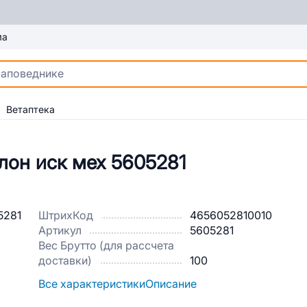
ма
Ветаптека
лон иск мех 5605281
ШтрихКод
4656052810010
Артикул
5605281
Вес Брутто (для рассчета
доставки)
100
Все характеристики
Описание