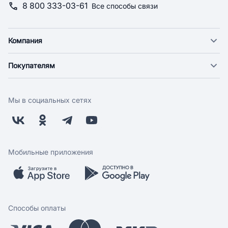
8 800 333-03-61
Все способы связи
Компания
О компании
Покупателям
Новости
Доставка
Фонд "Счастье в дом"
Оплата
Поставщикам
Мы в социальных сетях
Возврат
Арендодателям
Бонусная программа
Заводчикам
Магазины
Контакты
Скидки и акции
Обратная связь
Мобильные приложения
Бренды
Мобильное приложение
Вопрос-ответ
Способы оплаты