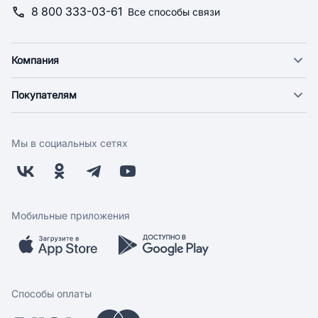
8 800 333-03-61
Все способы связи
Компания
О компании
Покупателям
Новости
Доставка
Фонд "Счастье в дом"
Оплата
Поставщикам
Мы в социальных сетях
Возврат
Арендодателям
Бонусная программа
Заводчикам
Магазины
Контакты
Скидки и акции
Обратная связь
Мобильные приложения
Бренды
Мобильное приложение
Вопрос-ответ
Способы оплаты