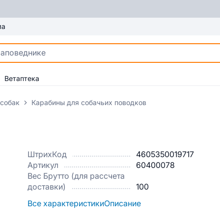
ма
Ветаптека
 собак
Карабины для собачьих поводков
ШтрихКод
4605350019717
Артикул
60400078
Вес Брутто (для рассчета
доставки)
100
Все характеристики
Описание