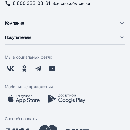
8 800 333-03-61
Все способы связи
Компания
О компании
Покупателям
Новости
Доставка
Фонд "Счастье в дом"
Оплата
Поставщикам
Мы в социальных сетях
Возврат
Арендодателям
Бонусная программа
Заводчикам
Магазины
Контакты
Скидки и акции
Обратная связь
Мобильные приложения
Бренды
Мобильное приложение
Вопрос-ответ
Способы оплаты