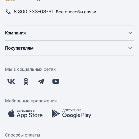
8 800 333-03-61
Все способы связи
Компания
О компании
Покупателям
Новости
Доставка
Фонд "Счастье в дом"
Оплата
Поставщикам
Мы в социальных сетях
Возврат
Арендодателям
Бонусная программа
Заводчикам
Магазины
Контакты
Скидки и акции
Обратная связь
Мобильные приложения
Бренды
Мобильное приложение
Вопрос-ответ
Способы оплаты