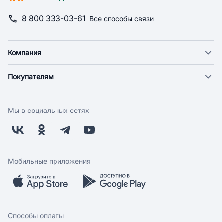
8 800 333-03-61
Все способы связи
Компания
О компании
Покупателям
Новости
Доставка
Фонд "Счастье в дом"
Оплата
Поставщикам
Мы в социальных сетях
Возврат
Арендодателям
Бонусная программа
Заводчикам
Магазины
Контакты
Скидки и акции
Обратная связь
Мобильные приложения
Бренды
Мобильное приложение
Вопрос-ответ
Способы оплаты