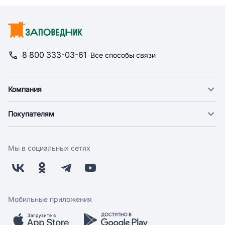
8 800 333-03-61
Все способы связи
Компания
О компании
Покупателям
Новости
Доставка
Фонд "Счастье в дом"
Оплата
Поставщикам
Мы в социальных сетях
Возврат
Арендодателям
Бонусная программа
Заводчикам
Магазины
Контакты
Скидки и акции
Обратная связь
Мобильные приложения
Бренды
Мобильное приложение