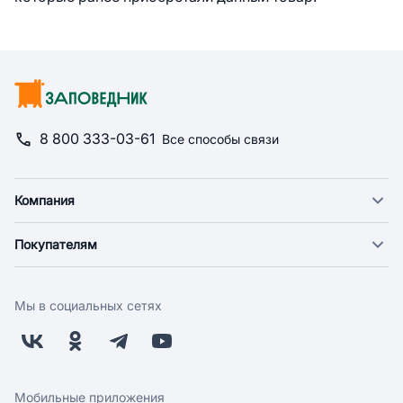
8 800 333-03-61
Все способы связи
Компания
О компании
Покупателям
Новости
Доставка
Фонд "Счастье в дом"
Оплата
Поставщикам
Мы в социальных сетях
Возврат
Арендодателям
Бонусная программа
Заводчикам
Магазины
Контакты
Скидки и акции
Обратная связь
Мобильные приложения