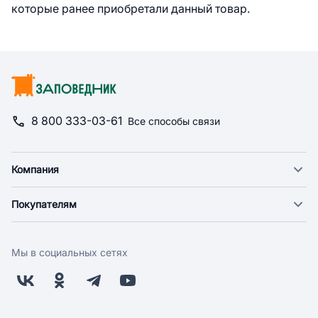
которые ранее приобретали данный товар.
8 800 333-03-61
Все способы связи
Компания
О компании
Покупателям
Новости
Доставка
Фонд "Счастье в дом"
Оплата
Поставщикам
Мы в социальных сетях
Возврат
Арендодателям
Бонусная программа
Заводчикам
Магазины
Контакты