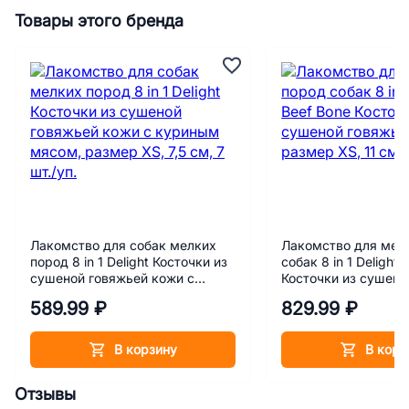
Товары этого бренда
Лакомство для собак мелких
Лакомство для мел
пород 8 in 1 Delight Косточки из
собак 8 in 1 Delight 
сушеной говяжьей кожи с
Косточки из сушено
куриным мясом, размер XS, 7,5
кожи, размер XS, 11 
589.99 ₽
829.99 ₽
см, 7 шт./уп.
В корзину
В корз
Отзывы