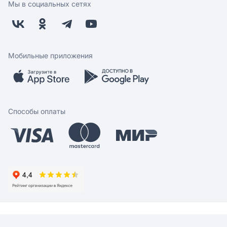
Поставщикам
Мы в социальных сетях
Возврат
Арендодателям
Бонусная программа
Заводчикам
Магазины
Контакты
Скидки и акции
Обратная связь
Мобильные приложения
Бренды
Мобильное приложение
Вопрос-ответ
Способы оплаты