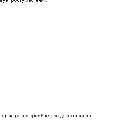
ует росту растений.
.
оторые ранее приобретали данный товар.