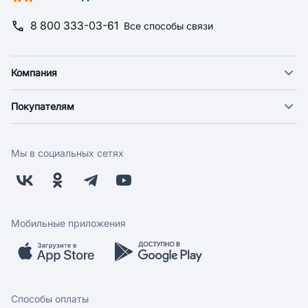
8 800 333-03-61
Все способы связи
Компания
О компании
Покупателям
Новости
Доставка
Фонд "Счастье в дом"
Оплата
Поставщикам
Мы в социальных сетях
Возврат
Арендодателям
Бонусная программа
Заводчикам
Магазины
Контакты
Скидки и акции
Обратная связь
Мобильные приложения
Бренды
Мобильное приложение
Вопрос-ответ
Способы оплаты