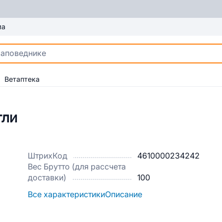
ма
Ветаптека
гли
ШтрихКод
4610000234242
Вес Брутто (для рассчета
доставки)
100
Все характеристики
Описание