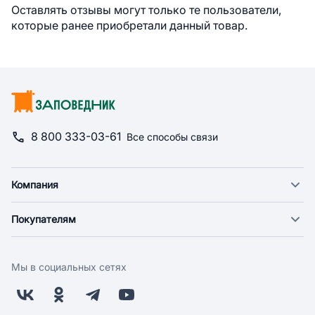
Оставлять отзывы могут только те пользователи,
которые ранее приобретали данный товар.
8 800 333-03-61
Все способы связи
Компания
О компании
Покупателям
Новости
Доставка
Фонд "Счастье в дом"
Оплата
Поставщикам
Мы в социальных сетях
Возврат
Арендодателям
Бонусная программа
Заводчикам