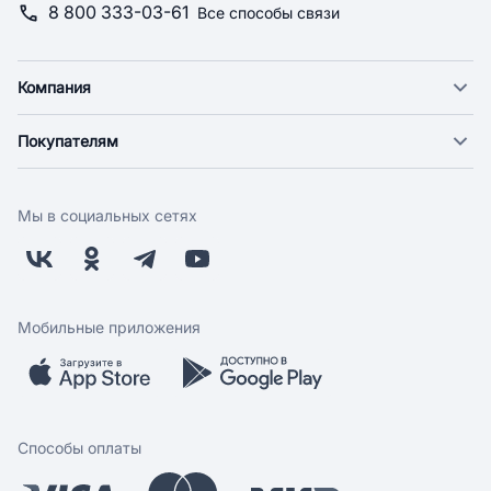
8 800 333-03-61
Все способы связи
Компания
О компании
Покупателям
Новости
Доставка
Фонд "Счастье в дом"
Оплата
Поставщикам
Мы в социальных сетях
Возврат
Арендодателям
Бонусная программа
Заводчикам
Магазины
Контакты
Скидки и акции
Обратная связь
Мобильные приложения
Бренды
Мобильное приложение
Вопрос-ответ
Способы оплаты