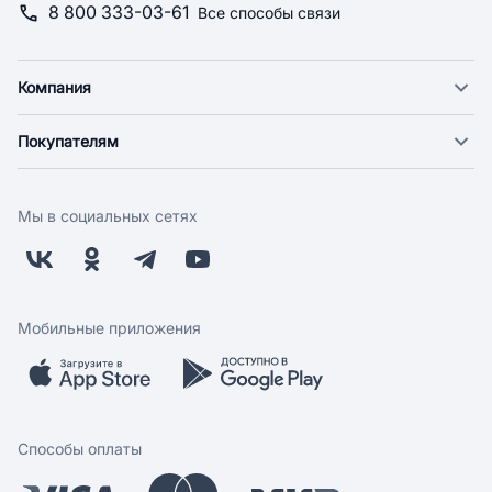
8 800 333-03-61
Все способы связи
Компания
О компании
Покупателям
Новости
Доставка
Фонд "Счастье в дом"
Оплата
Поставщикам
Мы в социальных сетях
Возврат
Арендодателям
Бонусная программа
Заводчикам
Магазины
Контакты
Скидки и акции
Обратная связь
Мобильные приложения
Бренды
Мобильное приложение
Вопрос-ответ
Способы оплаты