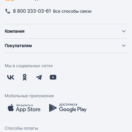
8 800 333-03-61
Все способы связи
Компания
О компании
Покупателям
Новости
Доставка
Фонд "Счастье в дом"
Оплата
Поставщикам
Мы в социальных сетях
Возврат
Арендодателям
Бонусная программа
Заводчикам
Магазины
Контакты
Скидки и акции
Обратная связь
Мобильные приложения
Бренды
Мобильное приложение
Вопрос-ответ
Способы оплаты