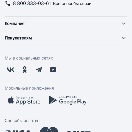
8 800 333-03-61
Все способы связи
Компания
О компании
Покупателям
Новости
Доставка
Фонд "Счастье в дом"
Оплата
Поставщикам
Мы в социальных сетях
Возврат
Арендодателям
Бонусная программа
Заводчикам
Магазины
Контакты
Скидки и акции
Обратная связь
Мобильные приложения
Бренды
Мобильное приложение
Вопрос-ответ
Способы оплаты