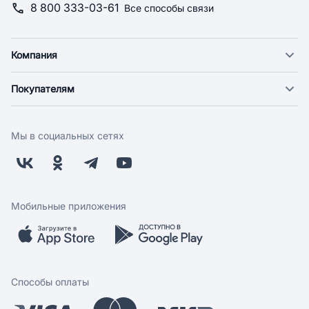
8 800 333-03-61
Все способы связи
Компания
О компании
Покупателям
Новости
Доставка
Фонд "Счастье в дом"
Оплата
Поставщикам
Мы в социальных сетях
Возврат
Арендодателям
Бонусная программа
Заводчикам
Магазины
Контакты
Скидки и акции
Обратная связь
Мобильные приложения
Бренды
Мобильное приложение
Вопрос-ответ
Способы оплаты