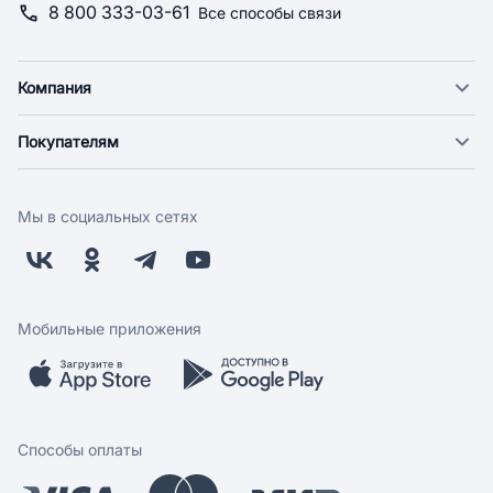
8 800 333-03-61
Все способы связи
Компания
О компании
Покупателям
Новости
Доставка
Фонд "Счастье в дом"
Оплата
Поставщикам
Мы в социальных сетях
Возврат
Арендодателям
Бонусная программа
Заводчикам
Магазины
Контакты
Скидки и акции
Обратная связь
Мобильные приложения
Бренды
Мобильное приложение
Вопрос-ответ
Способы оплаты