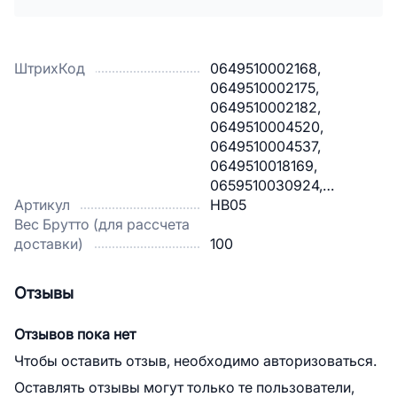
ШтрихКод
0649510002168,
0649510002175,
0649510002182,
0649510004520,
0649510004537,
0649510018169,
0659510030924,
Артикул
0659510033079
HB05
Вес Брутто (для рассчета
доставки)
100
Отзывы
Отзывов пока нет
Чтобы оставить отзыв, необходимо авторизоваться.
Оставлять отзывы могут только те пользователи,