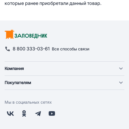
которые ранее приобретали данный товар.
8 800 333-03-61
Все способы связи
Компания
О компании
Покупателям
Новости
Доставка
Фонд "Счастье в дом"
Оплата
Поставщикам
Мы в социальных сетях
Возврат
Арендодателям
Бонусная программа
Заводчикам
Магазины
Контакты