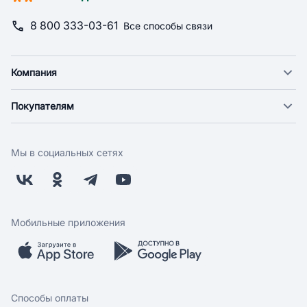
8 800 333-03-61
Все способы связи
Компания
О компании
Покупателям
Новости
Доставка
Фонд "Счастье в дом"
Оплата
Поставщикам
Мы в социальных сетях
Возврат
Арендодателям
Бонусная программа
Заводчикам
Магазины
Контакты
Скидки и акции
Обратная связь
Мобильные приложения
Бренды
Мобильное приложение
Вопрос-ответ
Способы оплаты