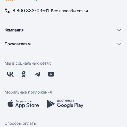
8 800 333-03-61
Все способы связи
Компания
О компании
Покупателям
Новости
Доставка
Фонд "Счастье в дом"
Оплата
Поставщикам
Мы в социальных сетях
Возврат
Арендодателям
Бонусная программа
Заводчикам
Магазины
Контакты
Скидки и акции
Обратная связь
Мобильные приложения
Бренды
Мобильное приложение
Вопрос-ответ
Способы оплаты