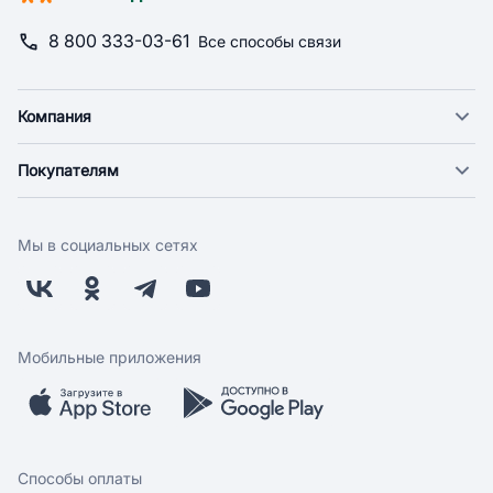
8 800 333-03-61
Все способы связи
Компания
О компании
Покупателям
Новости
Доставка
Фонд "Счастье в дом"
Оплата
Поставщикам
Мы в социальных сетях
Возврат
Арендодателям
Бонусная программа
Заводчикам
Магазины
Контакты
Скидки и акции
Обратная связь
Мобильные приложения
Бренды
Мобильное приложение
Вопрос-ответ
Способы оплаты