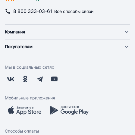
8 800 333-03-61
Все способы связи
Компания
О компании
Покупателям
Новости
Доставка
Фонд "Счастье в дом"
Оплата
Поставщикам
Мы в социальных сетях
Возврат
Арендодателям
Бонусная программа
Заводчикам
Магазины
Контакты
Скидки и акции
Обратная связь
Мобильные приложения
Бренды
Мобильное приложение
Вопрос-ответ
Способы оплаты