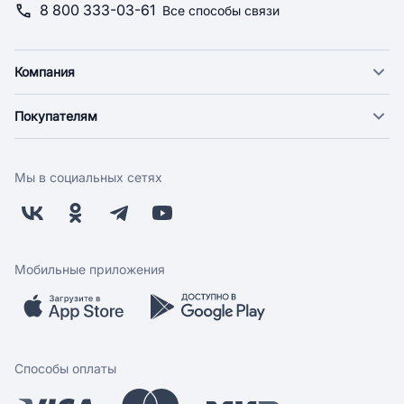
8 800 333-03-61
Все способы связи
Компания
О компании
Покупателям
Новости
Доставка
Фонд "Счастье в дом"
Оплата
Поставщикам
Мы в социальных сетях
Возврат
Арендодателям
Бонусная программа
Заводчикам
Магазины
Контакты
Скидки и акции
Обратная связь
Мобильные приложения
Бренды
Мобильное приложение
Вопрос-ответ
Способы оплаты