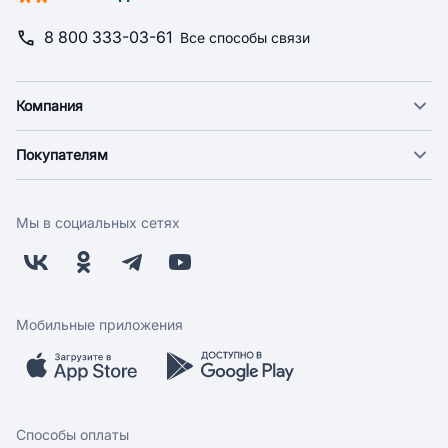
8 800 333-03-61
Все способы связи
Компания
О компании
Покупателям
Новости
Доставка
Фонд "Счастье в дом"
Оплата
Поставщикам
Мы в социальных сетях
Возврат
Арендодателям
Бонусная программа
Заводчикам
Магазины
Контакты
Скидки и акции
Обратная связь
Мобильные приложения
Бренды
Мобильное приложение
Вопрос-ответ
Способы оплаты