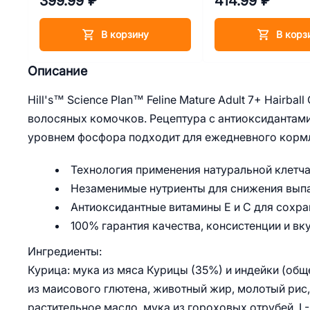
399.99 ₽
414.99 ₽
В корзину
В корз
Описание
Hill's™ Science Plan™ Feline Mature Adult 7+ Hairba
волосяных комочков. Рецептура с антиоксидантам
уровнем фосфора подходит для ежедневного корм
Технология применения натуральной клетч
Незаменимые нутриенты для снижения выпа
Антиоксидантные витамины Е и С для сохр
100% гарантия качества, консистенции и вку
Ингредиенты:
Курица: мука из мяса Курицы (35%) и индейки (об
из маисового глютена, животный жир, молотый рис, 
растительное масло, мука из гороховых отрубей, L