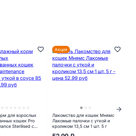
Акция
рм для взрослых
Лакомство для кошек Мнямс
Тра
анных кошек Pro
Лакомые палочки с уткой и
дл
ance Sterilised с
кроликом 13,5 см 1 шт. 5 г
се 85 г