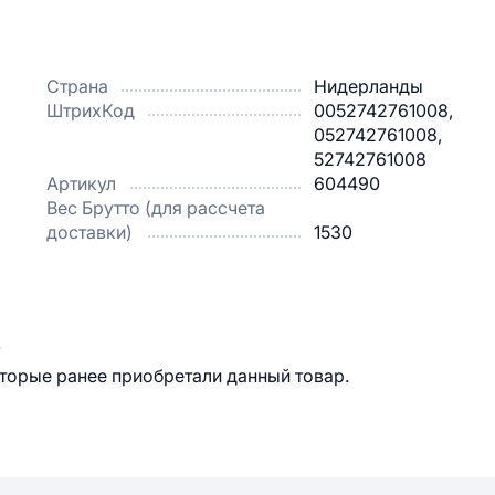
Страна
Нидерланды
ШтрихКод
0052742761008,
052742761008,
52742761008
Артикул
604490
Вес Брутто (для рассчета
доставки)
1530
.
оторые ранее приобретали данный товар.