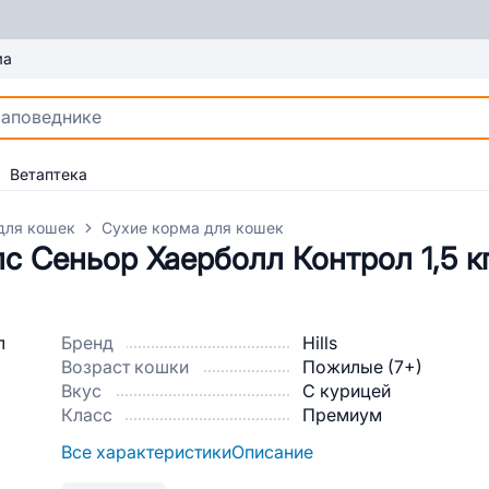
ма
Ветаптека
для кошек
Сухие корма для кошек
с Сеньор Хаерболл Контрол 1,5 к
Бренд
Hills
Возраст кошки
Пожилые (7+)
Вкус
С курицей
Класс
Премиум
Все характеристики
Описание