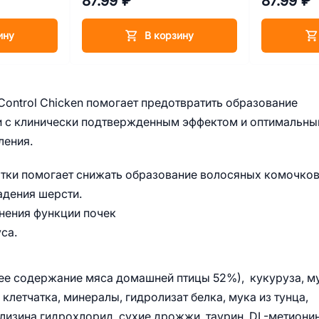
87.99 ₽
87.99 ₽
ину
В корзину
ll Control Chicken помогает предотвратить образование
и с клинически подтвержденным эффектом и оптимальн
ления.
атки помогает снижать образование волосяных комочков
дения шерсти.
анения функции почек
са.
щее содержание мяса домашней птицы 52%), кукуруза, м
клетчатка, минералы, гидролизат белка, мука из тунца,
-лизина гидрохлорид, сухие дрожжи, таурин, DL-метионин