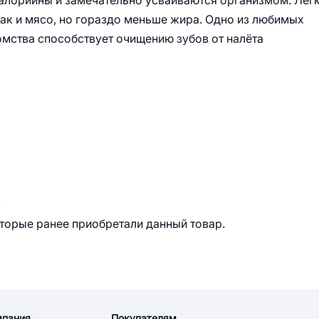
калорийны и замечательно усваиваются организмом. Лег
как и мясо, но гораздо меньше жира. Одно из любимых
омства способствует очищению зубов от налёта
.
оторые ранее приобретали данный товар.
мпания
Покупателям