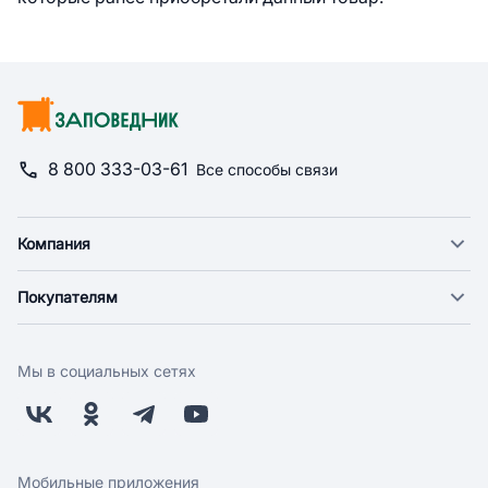
8 800 333-03-61
Все способы связи
Компания
О компании
Покупателям
Новости
Доставка
Фонд "Счастье в дом"
Оплата
Поставщикам
Мы в социальных сетях
Возврат
Арендодателям
Бонусная программа
Заводчикам
Магазины
Контакты
Скидки и акции
Обратная связь
Мобильные приложения