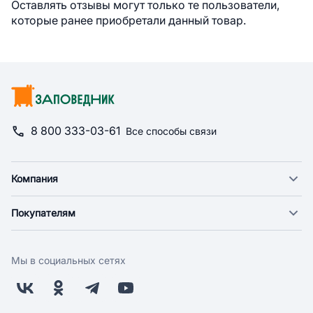
Оставлять отзывы могут только те пользователи,
которые ранее приобретали данный товар.
8 800 333-03-61
Все способы связи
Компания
О компании
Покупателям
Новости
Доставка
Фонд "Счастье в дом"
Оплата
Поставщикам
Мы в социальных сетях
Возврат
Арендодателям
Бонусная программа
Заводчикам
Магазины
Контакты