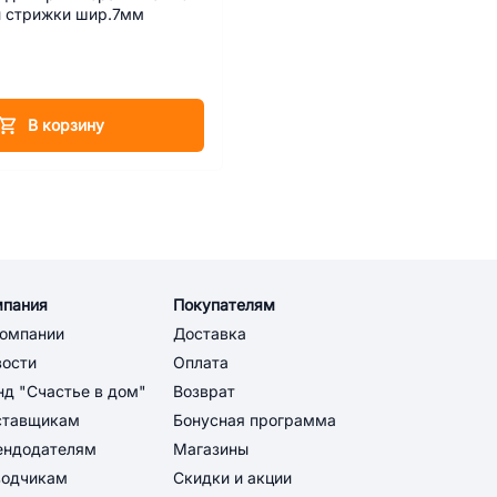
й стрижки шир.7мм
В корзину
мпания
Покупателям
компании
Доставка
вости
Оплата
д "Счастье в дом"
Возврат
ставщикам
Бонусная программа
ендодателям
Магазины
водчикам
Скидки и акции