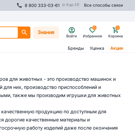
(с 9 до 21)
8 800 333-03-61
Все способы связи
0
0
Знания
Войти
Избранное
Корзина
Бренды
Уценка
Акции
аров для животных - это производство машинок и
й для них, производство приспособлений и
тными, также мы производим игрушки для животных
ко качественную продукцию по доступным для
ся дорогие качественные материалы и
госрочную работу изделий даже после окончания