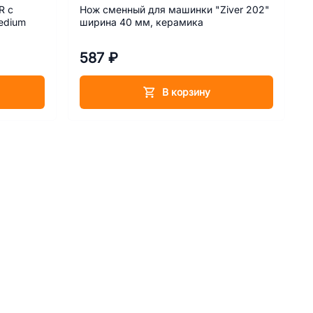
R с
Нож сменный для машинки "Ziver 202"
edium
ширина 40 мм, керамика
587 ₽
В корзину