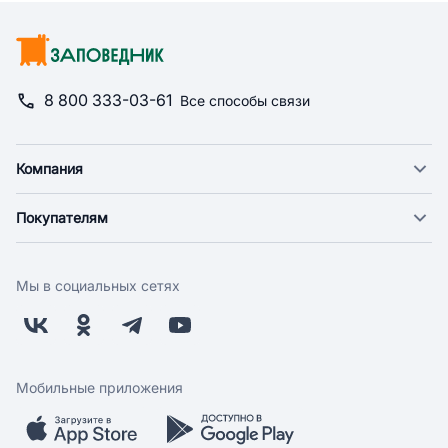
8 800 333-03-61
Все способы связи
Компания
О компании
Покупателям
Новости
Доставка
Фонд "Счастье в дом"
Оплата
Поставщикам
Мы в социальных сетях
Возврат
Арендодателям
Бонусная программа
Заводчикам
Магазины
Контакты
Скидки и акции
Обратная связь
Мобильные приложения
Бренды
Мобильное приложение