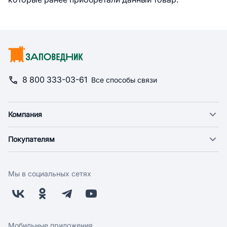
8 800 333-03-61
Все способы связи
Компания
О компании
Покупателям
Новости
Доставка
Фонд "Счастье в дом"
Оплата
Поставщикам
Мы в социальных сетях
Возврат
Арендодателям
Бонусная программа
Заводчикам
Магазины
Контакты
Скидки и акции
Обратная связь
Мобильные приложения