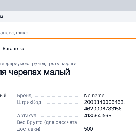
ма
Ветаптека
террариумов: грунты, гроты, коряги
ля черепах малый
Бренд
No name
ШтрихКод
2000340006463,
4620006783156
Артикул
4135941569
Вес Брутто (для рассчета
доставки)
500