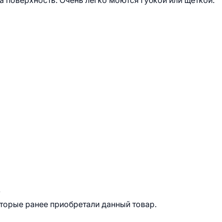
 поверхность. Очень легко моются губкой или щёткой.
.
оторые ранее приобретали данный товар.