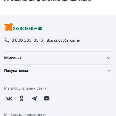
8 800 333-03-61
Все способы связи
Компания
О компании
Покупателям
Новости
Доставка
Фонд "Счастье в дом"
Оплата
Поставщикам
Мы в социальных сетях
Возврат
Арендодателям
Бонусная программа
Заводчикам
Магазины
Контакты
Скидки и акции
Обратная связь
Мобильные приложения