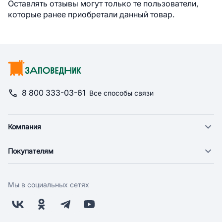
Оставлять отзывы могут только те пользователи,
которые ранее приобретали данный товар.
8 800 333-03-61
Все способы связи
Компания
О компании
Покупателям
Новости
Доставка
Фонд "Счастье в дом"
Оплата
Поставщикам
Мы в социальных сетях
Возврат
Арендодателям
Бонусная программа
Заводчикам
Магазины
Контакты