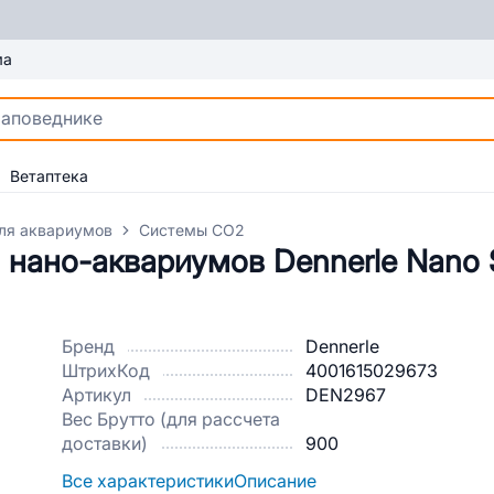
ма
Ветаптека
ля аквариумов
Системы CO2
нано-аквариумов Dennerle Nano S
Бренд
Dennerle
ШтрихКод
4001615029673
Артикул
DEN2967
Вес Брутто (для рассчета
доставки)
900
Все характеристики
Описание