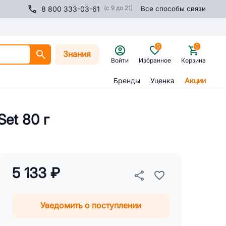
(с 9 до 21)
8 800 333-03-61
Все способы связи
0
0
Знания
Войти
Избранное
Корзина
Бренды
Уценка
Акции
et 80 г
5 133 ₽
Уведомить о поступлении