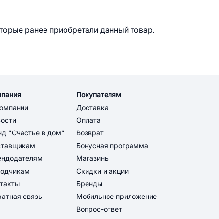
.
оторые ранее приобретали данный товар.
мпания
Покупателям
компании
Доставка
вости
Оплата
д "Счастье в дом"
Возврат
ставщикам
Бонусная программа
ендодателям
Магазины
водчикам
Скидки и акции
такты
Бренды
атная связь
Мобильное приложение
Вопрос-ответ