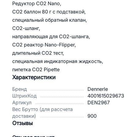
Редуктор CO2 Nano,
CO2 баллон 80 г с подставкой,
специальный обратный клапан,
СО2-шланг,
направляющая для СО2-шланга,
CO2 реактор Nano-Flipper,
длительный CO2 тест,
специальная индикаторная жидкость,
пипетка CO2 Pipette
Характеристики
Бренд
Dennerle
ШтрихКод
4001615029673
Артикул
DEN2967
Вес Брутто (для рассчета
доставки)
900
Отзывы