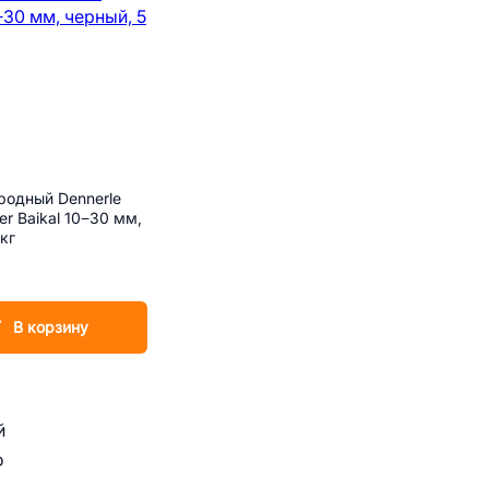
родный Dennerle
er Baikal 10−30 мм,
кг
В корзину
й
о