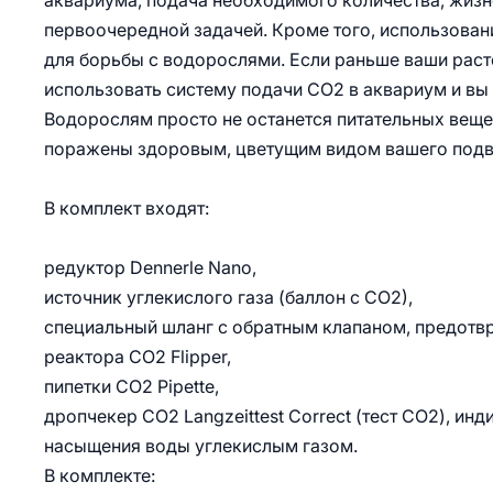
аквариума, подача необходимого количества, жиз
первоочередной задачей. Кроме того, использован
для борьбы с водорослями. Если раньше ваши расте
использовать систему подачи CO2 в аквариум и вы 
Водорослям просто не останется питательных вещес
поражены здоровым, цветущим видом вашего подв
В комплект входят:
редуктор Dennerle Nano,
источник углекислого газа (баллон с СО2),
специальный шланг с обратным клапаном, предот
реактора СО2 Flipper,
пипетки CO2 Pipette,
дропчекер CO2 Langzeittest Correct (тест СО2), и
насыщения воды углекислым газом.
В комплекте: