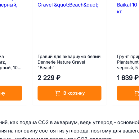
ма
Гравий для аквариума белый
Грунт при
arz,
Dennerle Nature Gravel
Plantahunt
рный, 10
"Beach"
черный, 5 
2 229 ₽
1 639 ₽
ину
В корзину
ний, как подача CO2 в аквариум, ведь углерод - основно
ния на половину состоят из углерода, поэтому для вашег