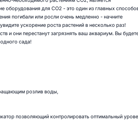
ненно-необходимого растениям CO2, является
ие оборудования для СО2 - это один из главных способо
ния погибали или росли очень медленно - начните
увидите ускорение роста растений в несколько раз!
тв и они перестанут загрязнять ваш аквариум. Вы будет
одного сада!
вращающим розлив воды,
ндикатор позволяющий контролировать оптимальный уров