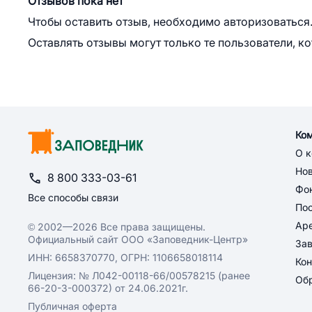
Отзывов пока нет
Чтобы оставить отзыв, необходимо авторизоваться
Оставлять отзывы могут только те пользователи, к
Ко
О 
Но
8 800 333-03-61
Фон
Все способы связи
По
Ар
© 2002—2026 Все права защищены.
Официальный сайт ООО «Заповедник-Центр»
За
ИНН: 6658370770, ОГРН: 1106658018114
Кон
Лицензия: № Л042-00118-66/00578215 (ранее
Обр
66-20-3-000372) от 24.06.2021г.
Публичная оферта