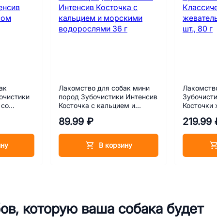
ак
Лакомство для собак мини
Лакомство
очистики
пород Зубочистики Интенсив
Зубочисти
 со
Косточка с кальцием и
Косточки
5 г
морскими водорослями 36 г
маленькие
89.99 ₽
219.99 
ину
В корзину
ов, которую ваша собака будет