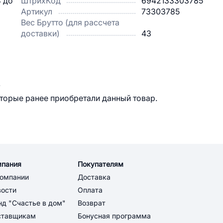
4 до
ШтрихКод
6942133303785
Артикул
73303785
Вес Брутто (для рассчета
доставки)
43
.
оторые ранее приобретали данный товар.
мпания
Покупателям
компании
Доставка
вости
Оплата
д "Счастье в дом"
Возврат
ставщикам
Бонусная программа