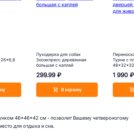
Пуходерка для собак
Переноск
 26*6,6
Зооэкпресс деревянная
Турне с п
большая с каплей
48*32*32
фиолетов
299.99 ₽
1 990 ₽
ину
В корзину
сунком 46*46*42 см - позволит Вашему четвероногому
есто для отдыха и сна.