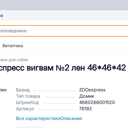
ма
Ветаптека
аки для собак
кспресс вигвам №2 лен 46*46*42
Бренд
ZOOexpress
Тип товара
Домик
ШтрихКод
4680266001520
Артикул
76192
Все характеристики
Описание