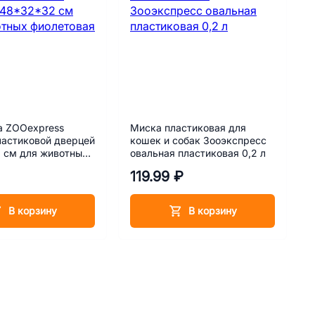
а ZOOexpress
Миска пластиковая для
ластиковой дверцей
кошек и собак Зооэкспресс
 см для животных
овальная пластиковая 0,2 л
ая
119.99 ₽
В корзину
В корзину