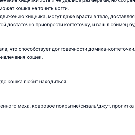
аленькие хищники хоть и не удались размерами, но сохра
может кошка не точить когти.
 движению хищника, могут даже врасти в тело, доставляя
ей достаточно приобрести когтеточку, и ваш любимец бу
ала, что способствует долговечности домика-когтеточки
ривлечения кошек.
где кошка любит находиться.
венного меха, ковровое покрытие/сизаль/джут, пропитка