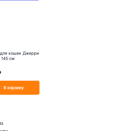
 для кошек Джерри
h 145 cм
₽
В корзину
из