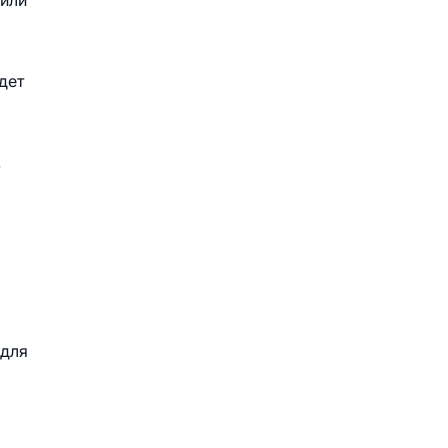
нили
дет
.
 для