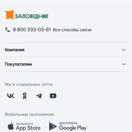
8 800 333-03-61
Все способы связи
Компания
О компании
Покупателям
Новости
Доставка
Фонд "Счастье в дом"
Оплата
Поставщикам
Мы в социальных сетях
Возврат
Арендодателям
Бонусная программа
Заводчикам
Магазины
Контакты
Скидки и акции
Обратная связь
Мобильные приложения
Бренды
Мобильное приложение