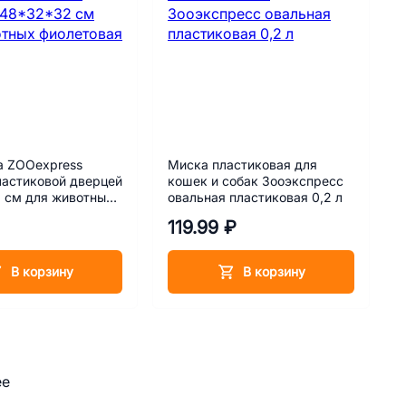
а ZOOexpress
Миска пластиковая для
ластиковой дверцей
кошек и собак Зооэкспресс
 см для животных
овальная пластиковая 0,2 л
ая
119.99 ₽
В корзину
В корзину
ее