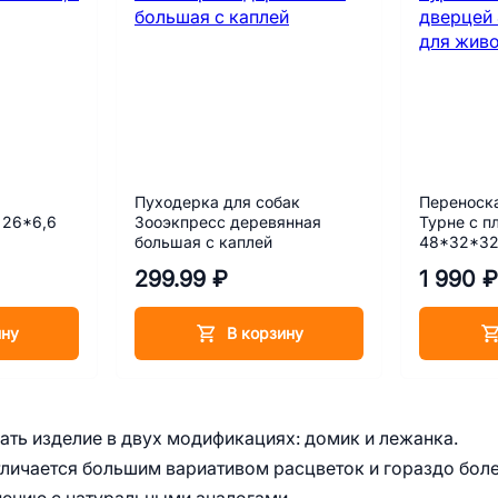
Пуходерка для собак
Переноск
 26*6,6
Зооэкпресс деревянная
Турне с п
большая с каплей
48*32*32
фиолетов
299.99 ₽
1 990 ₽
ину
В корзину
ть изделие в двух модификациях: домик и лежанка.
тличается большим вариативом расцветок и гораздо бол