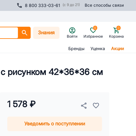
(с 9 до 21)
8 800 333-03-61
Все способы связи
0
0
Знания
Войти
Избранное
Корзина
Бренды
Уценка
Акции
 с рисунком 42*36*36 см
1 578 ₽
Уведомить о поступлении