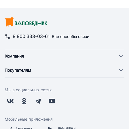
8 800 333-03-61
Все способы связи
Компания
О компании
Покупателям
Новости
Доставка
Фонд "Счастье в дом"
Оплата
Поставщикам
Мы в социальных сетях
Возврат
Арендодателям
Бонусная программа
Заводчикам
Магазины
Контакты
Скидки и акции
Обратная связь
Мобильные приложения
Бренды